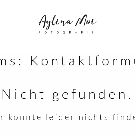
ÜBER MICH
ms:
Kontaktform
PORTFOLIO /
MEINE ARBEIT
FAMILIE
Nicht gefunden.
BABYBAUCH
MR & MRS
r konnte leider nichts find
COUPLES
PORTRAIT