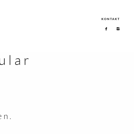
KONTAKT
ular
en.