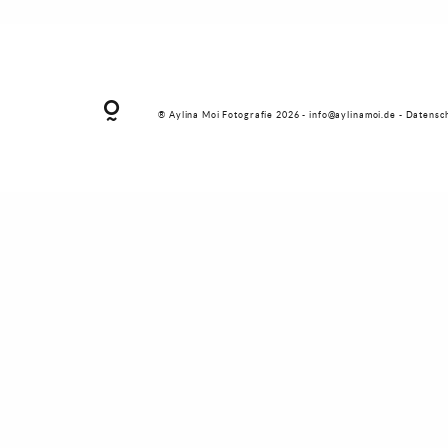
® Aylina Moi Fotografie 2026 -
info@aylinamoi.de
-
Datensc