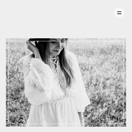
ÜBER MICH
PORTFOLIO / MEINE ARBEIT
FAMILIE
BABYBAUCH
MR & MRS
COUPLES
PORTRAIT
HAUSTIER
KONTAKT