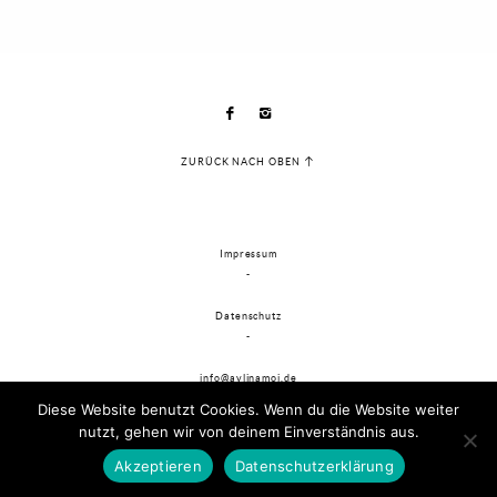
ZURÜCK NACH OBEN
Impressum
-
Datenschutz
-
info@aylinamoi.de
® Aylina Moi Fotografie 2026 -
Diese Website benutzt Cookies. Wenn du die Website weiter
nutzt, gehen wir von deinem Einverständnis aus.
Akzeptieren
Datenschutzerklärung