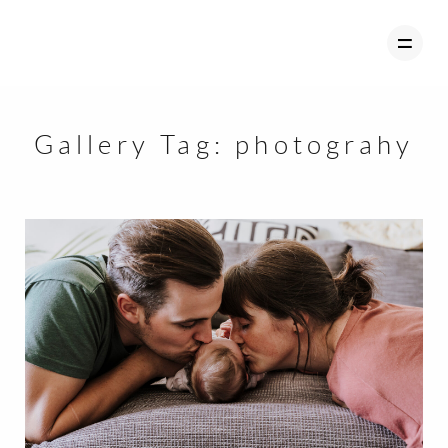
Gallery Tag:
photograhy
ÜBER MICH
PORTFOLIO / MEINE ARBEIT
FAMILIE
BABYBAUCH
MR & MRS
COUPLES
PORTRAIT
HAUSTIER
KONTAKT